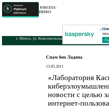
ЮКОЛА-
ИНФО
г. Минск, ул. Комсомольская 12-а. МГТС: (+375 17) 28-28
of
Спам бен Ладена
13.05.2011
«Лаборатория Касп
киберзлоумышлен
новости с целью з
интернет-пользова