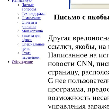
На главную
Частые
вопросы
Техподдержка
Письмо с якобы
О магазине
Оплата и
доставка
Моя корзина
Защита для
Другая вредоносна
офиса
Специальные
ссылки, якобы, на
цены
Стать
Написанное на исп
партнёром
новости CNN, пись
Обсуждение
страницу, распол
С нее пользовател
программа, пред
возможность неса
управления зараж