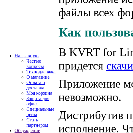
файлы всех фор
Как пользов
В KVRT for Li
На главную
Частые
придется
скачи
вопросы
Техподдержка
О магазине
Приложение мо
Оплата и
доставка
Моя корзина
невозможно.
Защита для
офиса
Специальные
Дистрибутив пр
цены
Стать
исполнение. Ч
партнёром
Обсуждение